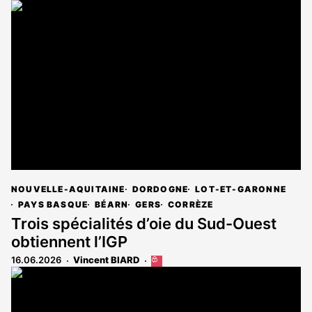
article
est
réservé
aux
abonnés
NOUVELLE-AQUITAINE
DORDOGNE
LOT-ET-GARONNE
PAYS BASQUE
BÉARN
GERS
CORRÈZE
Trois spécialités d’oie du Sud-Ouest
obtiennent l’IGP
16.06.2026
Vincent BIARD
Cet
article
est
réservé