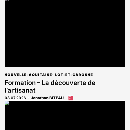
NOUVELLE-AQUITAINE
LOT-ET-GARONNE
Formation – La découverte de
l’artisanat
03.07.2026
Jonathan BITEAU
Cet
article
est
réservé
aux
abonnés