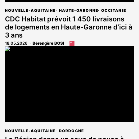
NOUVELLE-AQUITAINE
HAUTE-GARONNE
OCCITANIE
CDC Habitat prévoit 1 450 livraisons
de logements en Haute-Garonne d’ici à
3 ans
18.05.2026
Bérengère BOSI
Cet
article
est
réservé
aux
abonnés
NOUVELLE-AQUITAINE
DORDOGNE