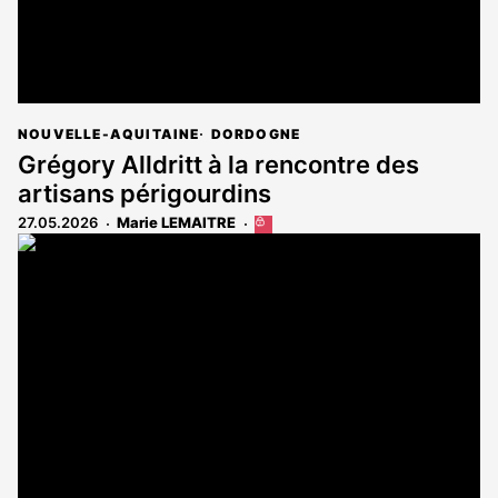
NOUVELLE-AQUITAINE
DORDOGNE
Grégory Alldritt à la rencontre des
artisans périgourdins
27.05.2026
Marie LEMAITRE
Cet
article
est
réservé
aux
abonnés