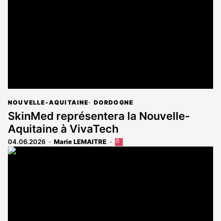
aux
abonnés
NOUVELLE-AQUITAINE
DORDOGNE
SkinMed représentera la Nouvelle-
Aquitaine à VivaTech
04.06.2026
Marie LEMAITRE
Cet
article
est
réservé
aux
abonnés