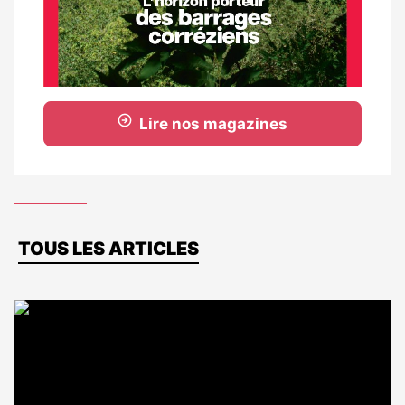
Lire nos magazines
Dernières
TOUS LES ARTICLES
actus