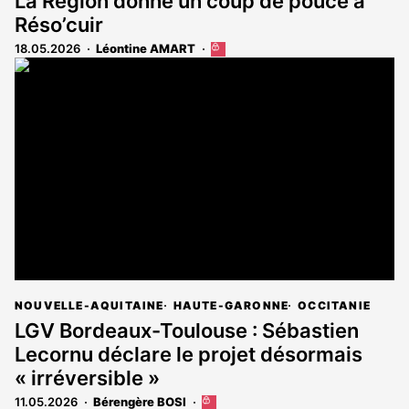
La Région donne un coup de pouce à
Réso’cuir
18.05.2026
Léontine AMART
Cet
article
est
réservé
aux
abonnés
NOUVELLE-AQUITAINE
HAUTE-GARONNE
OCCITANIE
LGV Bordeaux-Toulouse : Sébastien
Lecornu déclare le projet désormais
« irréversible »
11.05.2026
Bérengère BOSI
Cet