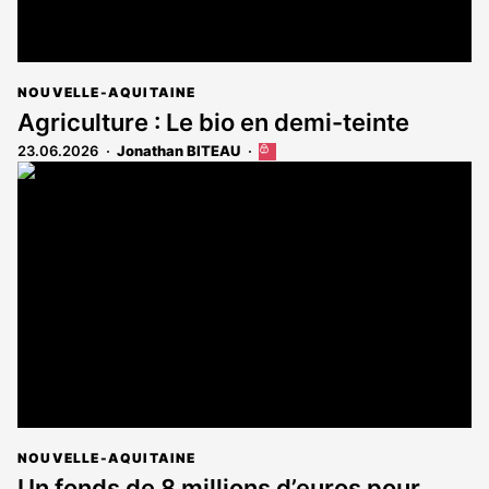
NOUVELLE-AQUITAINE
Agriculture : Le bio en demi-teinte
23.06.2026
Jonathan BITEAU
Cet
article
est
réservé
aux
abonnés
NOUVELLE-AQUITAINE
Un fonds de 8 millions d’euros pour