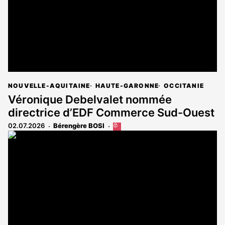
NOUVELLE-AQUITAINE
HAUTE-GARONNE
OCCITANIE
Véronique Debelvalet nommée
directrice d’EDF Commerce Sud-Ouest
02.07.2026
Bérengère BOSI
Cet
article
est
réservé
aux
abonnés