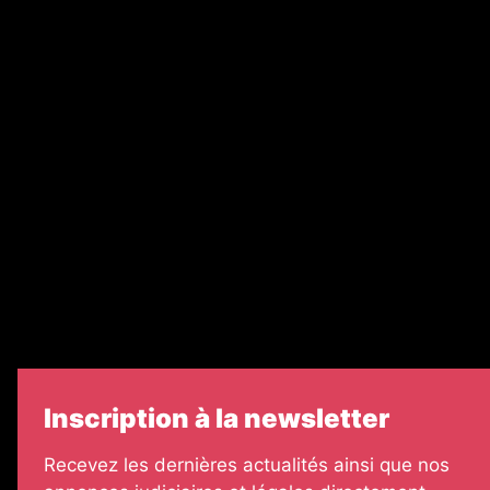
Nos magazines
Ventes aux enchères & opportunités
Recrutement
Nos partenaires
Legal Medias
Échos Judiciaires Girondins
7 Jours
Informateur Judiciaire
Les Annonces Landaises
Inscription à la newsletter
Recevez les dernières actualités ainsi que nos