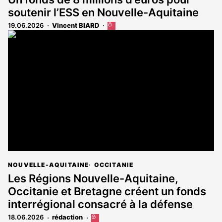
soutenir l’ESS en Nouvelle-Aquitaine
19.06.2026
Vincent BIARD
Cet
article
est
réservé
aux
abonnés
NOUVELLE-AQUITAINE
OCCITANIE
Les Régions Nouvelle-Aquitaine,
Occitanie et Bretagne créent un fonds
interrégional consacré à la défense
18.06.2026
rédaction
Cet