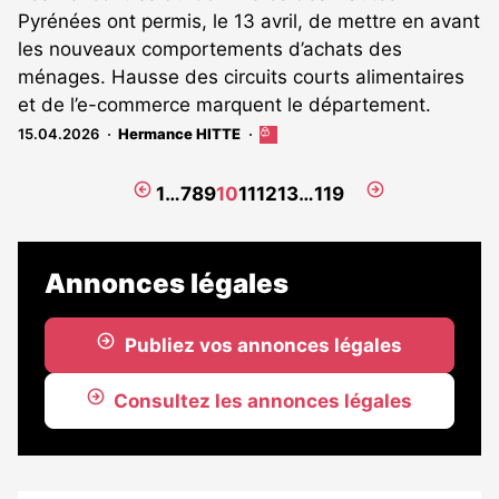
Pyrénées ont permis, le 13 avril, de mettre en avant
les nouveaux comportements d’achats des
ménages. Hausse des circuits courts alimentaires
et de l’e-commerce marquent le département.
15.04.2026
Hermance HITTE
Cet
article
est
Page
Page
1
…
7
8
9
10
11
12
13
…
119
réservé
précédente
suivante
aux
abonnés
Annonces légales
Publiez vos annonces légales
Consultez les annonces légales