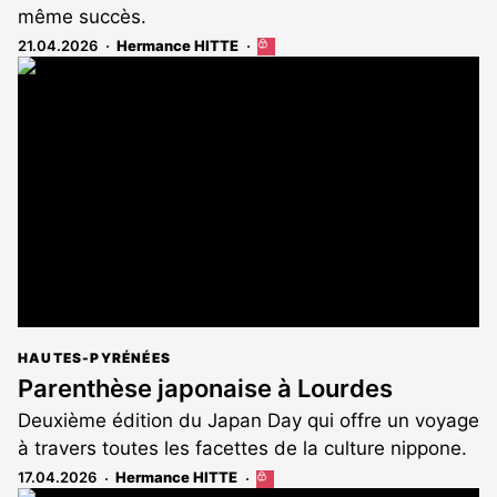
même succès.
21.04.2026
Hermance HITTE
Cet
article
est
réservé
aux
abonnés
HAUTES-PYRÉNÉES
Parenthèse japonaise à Lourdes
Deuxième édition du Japan Day qui offre un voyage
à travers toutes les facettes de la culture nippone.
17.04.2026
Hermance HITTE
Cet