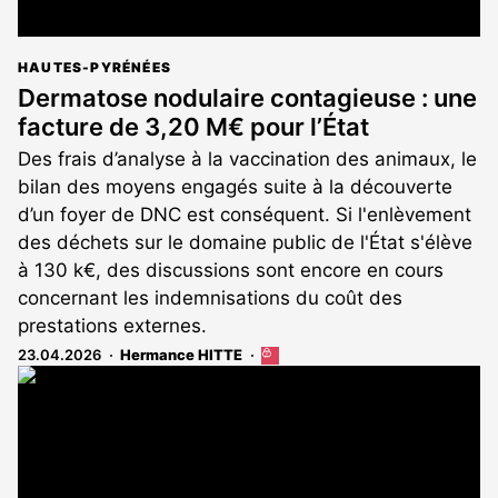
HAUTES-PYRÉNÉES
Dermatose nodulaire contagieuse : une
facture de 3,20 M€ pour l’État
Des frais d’analyse à la vaccination des animaux, le
bilan des moyens engagés suite à la découverte
d’un foyer de DNC est conséquent. Si l'enlèvement
des déchets sur le domaine public de l'État s'élève
à 130 k€, des discussions sont encore en cours
concernant les indemnisations du coût des
prestations externes.
23.04.2026
Hermance HITTE
Cet
article
est
réservé
aux
abonnés