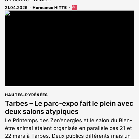
21.04.2026
Hermance HITTE
Cet
article
est
réservé
aux
abonnés
HAUTES-PYRÉNÉES
Tarbes – Le parc-expo fait le plein avec
deux salons atypiques
Le Printemps des Zen’energies et le salon du Bien-
être animal étaient organisés en parallèle ces 21 et
22 mars à Tarbes. Deux publics différents mais un