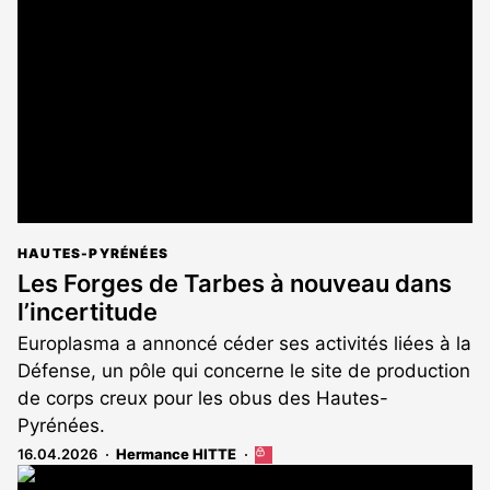
réservé
aux
abonnés
HAUTES-PYRÉNÉES
Les Forges de Tarbes à nouveau dans
l’incertitude
Europlasma a annoncé céder ses activités liées à la
Défense, un pôle qui concerne le site de production
de corps creux pour les obus des Hautes-
Pyrénées.
16.04.2026
Hermance HITTE
Cet
article