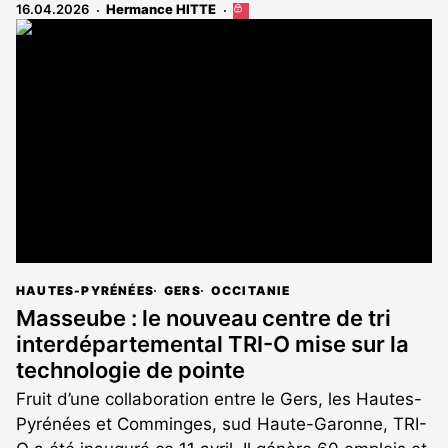
16.04.2026
Hermance HITTE
Cet
article
est
réservé
aux
abonnés
HAUTES-PYRÉNÉES
GERS
OCCITANIE
Masseube : le nouveau centre de tri
interdépartemental TRI-O mise sur la
technologie de pointe
Fruit d’une collaboration entre le Gers, les Hautes-
Pyrénées et Comminges, sud Haute-Garonne, TRI-