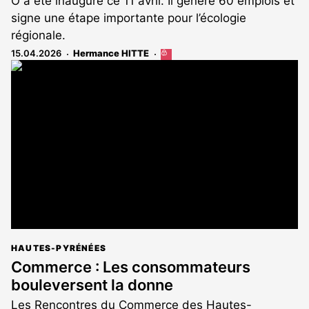
O a été inauguré ce 11 avril. Il génère 60 emplois et
signe une étape importante pour l’écologie
régionale.
15.04.2026
Hermance HITTE
Cet
article
est
réservé
aux
abonnés
HAUTES-PYRÉNÉES
Commerce : Les consommateurs
bouleversent la donne
Les Rencontres du Commerce des Hautes-