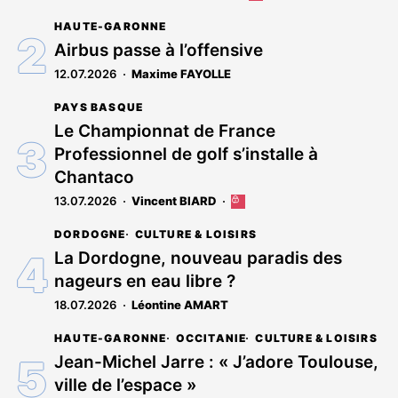
article
HAUTE-GARONNE
est
réservé
Airbus passe à l’offensive
aux
12.07.2026
Maxime FAYOLLE
abonnés
PAYS BASQUE
Le Championnat de France
Professionnel de golf s’installe à
Chantaco
13.07.2026
Vincent BIARD
Cet
article
DORDOGNE
CULTURE & LOISIRS
est
réservé
La Dordogne, nouveau paradis des
aux
nageurs en eau libre ?
abonnés
18.07.2026
Léontine AMART
HAUTE-GARONNE
OCCITANIE
CULTURE & LOISIRS
Jean-Michel Jarre : « J’adore Toulouse,
ville de l’espace »