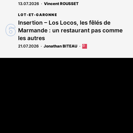
13.07.2026
Vincent ROUSSET
LOT-ET-GARONNE
Insertion – Los Locos, les fêlés de
Marmande : un restaurant pas comme
les autres
21.07.2026
Jonathan BITEAU
Cet
article
est
Coordonnées
réservé
aux
108 rue Fondaudège - CS71900
abonnés
33081 Bordeaux Cedex
Tél. 05 56 81 17 32
A propos
Qui sommes-nous