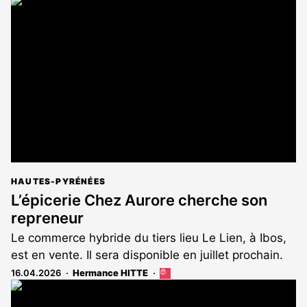
article
est
réservé
aux
abonnés
HAUTES-PYRÉNÉES
L’épicerie Chez Aurore cherche son
repreneur
Le commerce hybride du tiers lieu Le Lien, à Ibos,
est en vente. Il sera disponible en juillet prochain.
16.04.2026
Hermance HITTE
Cet
article
est