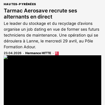
HAUTES-PYRÉNÉES
Tarmac Aerosave recrute ses
alternants en direct
Le leader du stockage et du recyclage d’avions
organise un job dating en vue de former ses futurs
techniciens de maintenance. Une opération qui se
déroulera à Lanne, le mercredi 29 avril, au Pôle
Formation Adour.
23.04.2026
Hermance HITTE
Cet
article
est
réservé
aux
abonnés