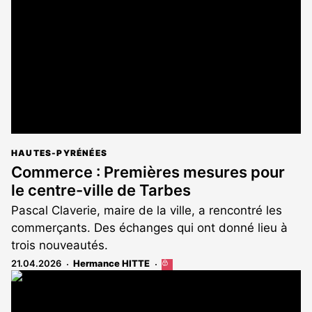
aux
abonnés
HAUTES-PYRÉNÉES
Commerce : Premières mesures pour
le centre-ville de Tarbes
Pascal Claverie, maire de la ville, a rencontré les
commerçants. Des échanges qui ont donné lieu à
trois nouveautés.
21.04.2026
Hermance HITTE
Cet
article
est
réservé