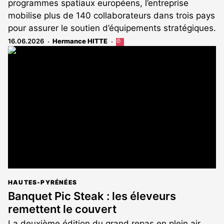
programmes spatiaux européens, l’entreprise
mobilise plus de 140 collaborateurs dans trois pays
pour assurer le soutien d’équipements stratégiques.
16.06.2026
Hermance HITTE
Cet
article
est
réservé
aux
abonnés
HAUTES-PYRÉNÉES
Banquet Pic Steak : les éleveurs
remettent le couvert
La deuxième édition du grand repas en plein air