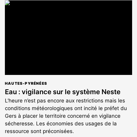
article
est
réservé
aux
abonnés
HAUTES-PYRÉNÉES
Eau : vigilance sur le système Neste
L’heure n’est pas encore aux restrictions mais les
conditions météorologiques ont incité le préfet du
Gers à placer le territoire concerné en vigilance
sécheresse. Les économies des usages de la
ressource sont préconisées.