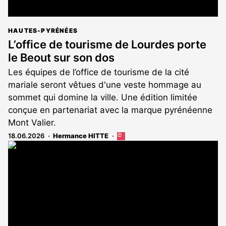
HAUTES-PYRÉNÉES
L’office de tourisme de Lourdes porte
le Beout sur son dos
Les équipes de l’office de tourisme de la cité
mariale seront vêtues d'une veste hommage au
sommet qui domine la ville. Une édition limitée
conçue en partenariat avec la marque pyrénéenne
Mont Valier.
18.06.2026
Hermance HITTE
Cet
article
est
réservé
aux
abonnés