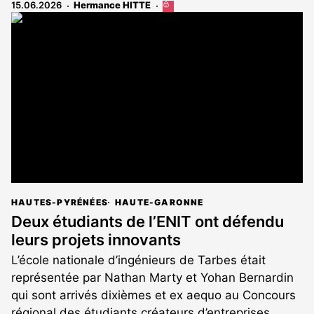
15.06.2026
Hermance HITTE
Cet
article
est
réservé
aux
abonnés
HAUTES-PYRÉNÉES
HAUTE-GARONNE
Deux étudiants de l’ENIT ont défendu
leurs projets innovants
L’école nationale d’ingénieurs de Tarbes était
représentée par Nathan Marty et Yohan Bernardin
qui sont arrivés dixièmes et ex aequo au Concours
régional des étudiants créateurs d’entreprises.