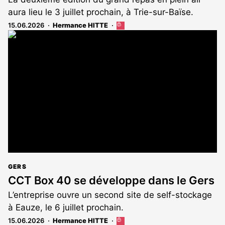
aura lieu le 3 juillet prochain, à Trie-sur-Baïse.
15.06.2026
Hermance HITTE
Cet
article
est
réservé
aux
abonnés
GERS
CCT Box 40 se développe dans le Gers
L’entreprise ouvre un second site de self-stockage
à Eauze, le 6 juillet prochain.
15.06.2026
Hermance HITTE
Cet