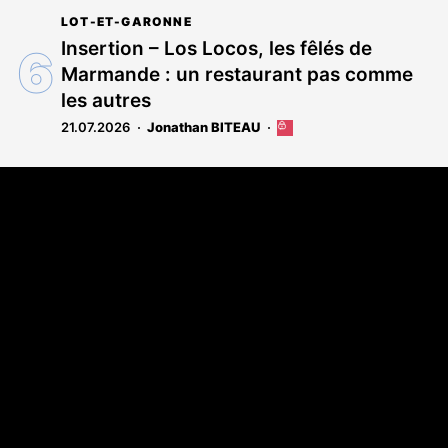
LOT-ET-GARONNE
Insertion – Los Locos, les fêlés de
Marmande : un restaurant pas comme
les autres
21.07.2026
Jonathan BITEAU
Cet
article
est
Coordonnées
réservé
aux
108 rue Fondaudège - CS71900
abonnés
33081 Bordeaux Cedex
Tél. 05 56 81 17 32
A propos
Qui sommes-nous