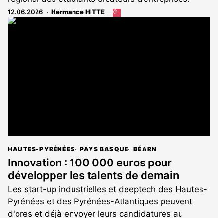
12.06.2026
Hermance HITTE
Cet
article
est
réservé
aux
abonnés
HAUTES-PYRÉNÉES
PAYS BASQUE
BÉARN
Innovation : 100 000 euros pour
développer les talents de demain
Les start-up industrielles et deeptech des Hautes-
Pyrénées et des Pyrénées-Atlantiques peuvent
d'ores et déjà envoyer leurs candidatures au