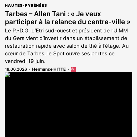
HAUTES-PYRÉNÉES
Tarbes – Allen Tani : « Je veux
participer à la relance du centre-ville »
Le P.-D.G. d’Etri sud-ouest et président de l’UIMM
du Gers vient d’investir dans un établissement de
restauration rapide avec salon de thé à l’étage. Au
cœur de Tarbes, le Spot ouvre ses portes ce
vendredi 19 juin.
18.06.2026
Hermance HITTE
Cet
article
est
réservé
aux
abonnés