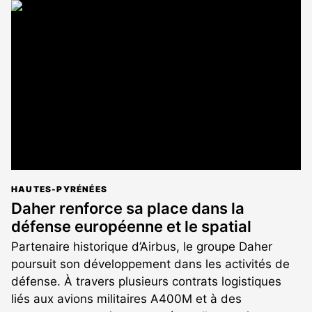
article
est
réservé
aux
abonnés
HAUTES-PYRÉNÉES
Daher renforce sa place dans la
défense européenne et le spatial
Partenaire historique d’Airbus, le groupe Daher
poursuit son développement dans les activités de
défense. À travers plusieurs contrats logistiques
liés aux avions militaires A400M et à des