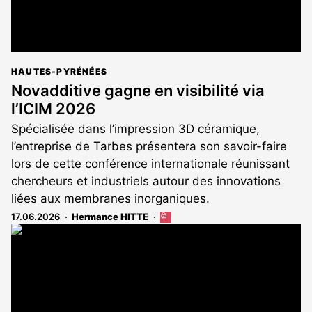
HAUTES-PYRÉNÉES
Novadditive gagne en visibilité via
l’ICIM 2026
Spécialisée dans l’impression 3D céramique,
l’entreprise de Tarbes présentera son savoir-faire
lors de cette conférence internationale réunissant
chercheurs et industriels autour des innovations
liées aux membranes inorganiques.
17.06.2026
Hermance HITTE
Cet
article
est
réservé
aux
abonnés