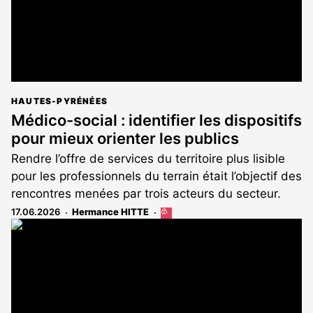
HAUTES-PYRÉNÉES
Médico-social : identifier les dispositifs
pour mieux orienter les publics
Rendre l’offre de services du territoire plus lisible
pour les professionnels du terrain était l’objectif des
rencontres menées par trois acteurs du secteur.
17.06.2026
Hermance HITTE
Cet
article
est
réservé
aux
abonnés