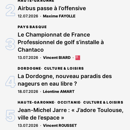
HAUTE-GARONNE
est
réservé
Airbus passe à l’offensive
aux
12.07.2026
Maxime FAYOLLE
abonnés
PAYS BASQUE
Le Championnat de France
Professionnel de golf s’installe à
Chantaco
13.07.2026
Vincent BIARD
Cet
article
DORDOGNE
CULTURE & LOISIRS
est
réservé
La Dordogne, nouveau paradis des
aux
nageurs en eau libre ?
abonnés
18.07.2026
Léontine AMART
HAUTE-GARONNE
OCCITANIE
CULTURE & LOISIRS
Jean-Michel Jarre : « J’adore Toulouse,
ville de l’espace »
13.07.2026
Vincent ROUSSET