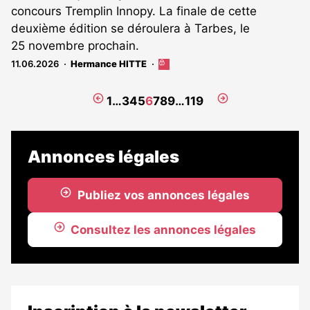
concours Tremplin Innopy. La finale de cette
deuxième édition se déroulera à Tarbes, le
25 novembre prochain.
11.06.2026
Hermance HITTE
Cet
article
est
Page
Page
1
…
3
4
5
6
7
8
9
…
119
réservé
précédente
suivante
aux
abonnés
Annonces légales
Publiez vos annonces légales
Consultez les annonces légales