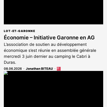
LOT-ET-GARONNE
Économie – Initiative Garonne en AG
L’association de soutien au développement
économique s’est réunie en assemblée générale
mercredi 3 juin dernier au camping le Cabri à
Duras.
08.06.2026
Jonathan BITEAU
Cet
article
est
réservé
aux
abonnés