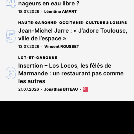
nageurs en eau libre ?
abonnés
18.07.2026
Léontine AMART
HAUTE-GARONNE
OCCITANIE
CULTURE & LOISIRS
Jean-Michel Jarre : « J’adore Toulouse,
ville de l’espace »
13.07.2026
Vincent ROUSSET
LOT-ET-GARONNE
Insertion – Los Locos, les fêlés de
Marmande : un restaurant pas comme
les autres
21.07.2026
Jonathan BITEAU
Cet
article
est
Coordonnées
réservé
aux
108 rue Fondaudège - CS71900
abonnés
33081 Bordeaux Cedex
Tél. 05 56 81 17 32