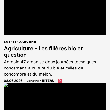
LOT-ET-GARONNE
Agriculture – Les filières bio en
question
Agrobio 47 organise deux journées techniques
concernant la culture du blé et celles du
concombre et du melon.
08.06.2026
Jonathan BITEAU
Cet
article
est
réservé
aux
abonnés