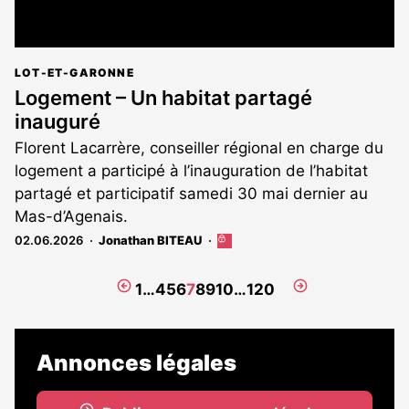
LOT-ET-GARONNE
Logement – Un habitat partagé
inauguré
Florent Lacarrère, conseiller régional en charge du
logement a participé à l’inauguration de l’habitat
partagé et participatif samedi 30 mai dernier au
Mas-d’Agenais.
02.06.2026
Jonathan BITEAU
Cet
article
est
Page
Page
1
…
4
5
6
7
8
9
10
…
120
réservé
précédente
suivante
aux
abonnés
Annonces légales