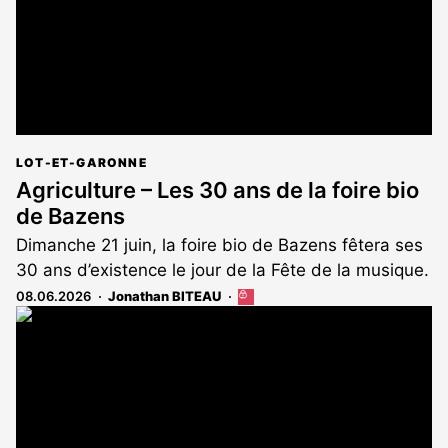
LOT-ET-GARONNE
Agriculture – Les 30 ans de la foire bio
de Bazens
Dimanche 21 juin, la foire bio de Bazens fêtera ses
30 ans d’existence le jour de la Fête de la musique.
08.06.2026
Jonathan BITEAU
Cet
article
est
réservé
aux
abonnés