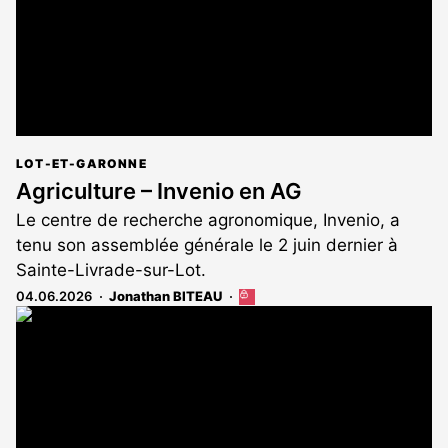
LOT-ET-GARONNE
Agriculture – Invenio en AG
Le centre de recherche agronomique, Invenio, a
tenu son assemblée générale le 2 juin dernier à
Sainte-Livrade-sur-Lot.
04.06.2026
Jonathan BITEAU
Cet
article
est
réservé
aux
abonnés