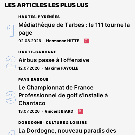
LES ARTICLES LES PLUS LUS
HAUTES-PYRÉNÉES
Médiathèque de Tarbes : le 111 tourne la
page
02.08.2026
Hermance HITTE
Cet
article
HAUTE-GARONNE
est
réservé
Airbus passe à l’offensive
aux
12.07.2026
Maxime FAYOLLE
abonnés
PAYS BASQUE
Le Championnat de France
Professionnel de golf s’installe à
Chantaco
13.07.2026
Vincent BIARD
Cet
article
DORDOGNE
CULTURE & LOISIRS
est
réservé
La Dordogne, nouveau paradis des
aux