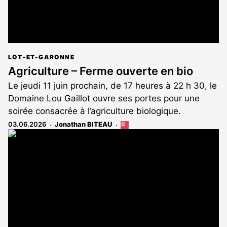
LOT-ET-GARONNE
Agriculture – Ferme ouverte en bio
Le jeudi 11 juin prochain, de 17 heures à 22 h 30, le
Domaine Lou Gaillot ouvre ses portes pour une
soirée consacrée à l’agriculture biologique.
03.06.2026
Jonathan BITEAU
Cet
article
est
réservé
aux
abonnés