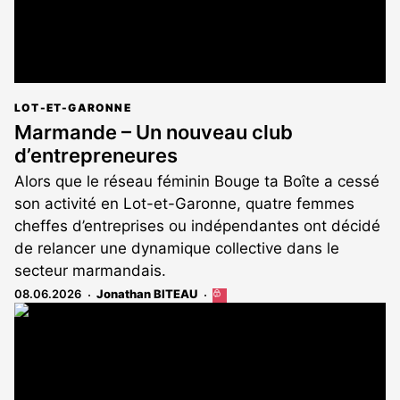
LOT-ET-GARONNE
Marmande – Un nouveau club
d’entrepreneures
Alors que le réseau féminin Bouge ta Boîte a cessé
son activité en Lot-et-Garonne, quatre femmes
cheffes d’entreprises ou indépendantes ont décidé
de relancer une dynamique collective dans le
secteur marmandais.
08.06.2026
Jonathan BITEAU
Cet
article
est
réservé
aux
abonnés