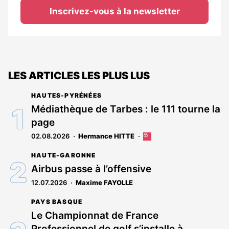
Inscrivez-vous à la newsletter
LES ARTICLES LES PLUS LUS
HAUTES-PYRÉNÉES
Médiathèque de Tarbes : le 111 tourne la
page
02.08.2026
Hermance HITTE
Cet
article
HAUTE-GARONNE
est
réservé
Airbus passe à l’offensive
aux
12.07.2026
Maxime FAYOLLE
abonnés
PAYS BASQUE
Le Championnat de France
Professionnel de golf s’installe à