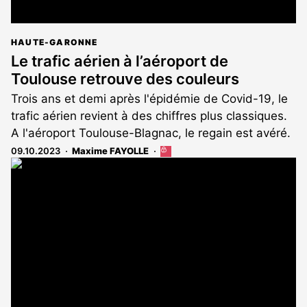
HAUTE-GARONNE
Le trafic aérien à l’aéroport de
Toulouse retrouve des couleurs
Trois ans et demi après l'épidémie de Covid-19, le
trafic aérien revient à des chiffres plus classiques.
A l'aéroport Toulouse-Blagnac, le regain est avéré.
09.10.2023
Maxime FAYOLLE
Cet
article
est
réservé
aux
abonnés