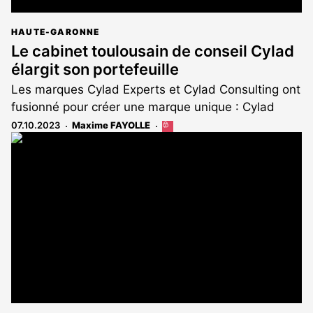
HAUTE-GARONNE
Le cabinet toulousain de conseil Cylad
élargit son portefeuille
Les marques Cylad Experts et Cylad Consulting ont
fusionné pour créer une marque unique : Cylad
07.10.2023
Maxime FAYOLLE
Cet
article
est
réservé
aux
abonnés