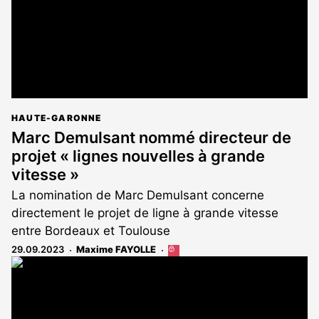
HAUTE-GARONNE
Marc Demulsant nommé directeur de
projet « lignes nouvelles à grande
vitesse »
La nomination de Marc Demulsant concerne
directement le projet de ligne à grande vitesse
entre Bordeaux et Toulouse
29.09.2023
Maxime FAYOLLE
Cet
article
est
réservé
aux
abonnés