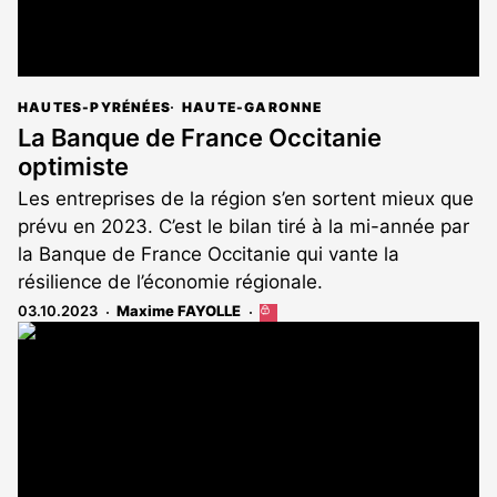
HAUTES-PYRÉNÉES
HAUTE-GARONNE
La Banque de France Occitanie
optimiste
Les entreprises de la région s’en sortent mieux que
prévu en 2023. C’est le bilan tiré à la mi-année par
la Banque de France Occitanie qui vante la
résilience de l’économie régionale.
03.10.2023
Maxime FAYOLLE
Cet
article
est
réservé
aux
abonnés