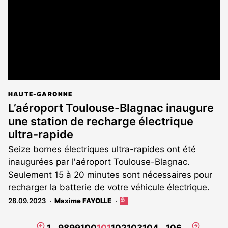
HAUTE-GARONNE
L’aéroport Toulouse-Blagnac inaugure
une station de recharge électrique
ultra-rapide
Seize bornes électriques ultra-rapides ont été
inaugurées par l'aéroport Toulouse-Blagnac.
Seulement 15 à 20 minutes sont nécessaires pour
recharger la batterie de votre véhicule électrique.
28.09.2023
Maxime FAYOLLE
Cet
article
est
Page
Page
1
…
98
99
100
101
102
103
104
…
106