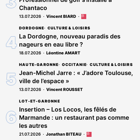
Chantaco
13.07.2026
Vincent BIARD
Cet
article
DORDOGNE
CULTURE & LOISIRS
est
réservé
La Dordogne, nouveau paradis des
aux
nageurs en eau libre ?
abonnés
18.07.2026
Léontine AMART
HAUTE-GARONNE
OCCITANIE
CULTURE & LOISIRS
Jean-Michel Jarre : « J’adore Toulouse,
ville de l’espace »
13.07.2026
Vincent ROUSSET
LOT-ET-GARONNE
Insertion – Los Locos, les fêlés de
Marmande : un restaurant pas comme
les autres
21.07.2026
Jonathan BITEAU
Cet