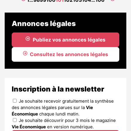
réservé
précédente
suivant
aux
abonnés
Annonces légales
Publiez vos annonces légales
Consultez les annonces légales
Inscription à la newsletter
Je souhaite recevoir gratuitement la synthèse
des annonces légales parues sur la
Vie
Économique
chaque lundi matin.
Je souhaite découvrir pour 3 mois le magazine
Vie Économique
en version numérique.