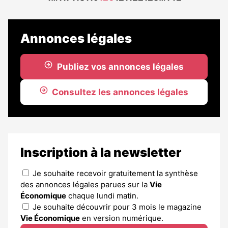
précédente
suivant
aux
abonnés
Annonces légales
Publiez vos annonces légales
Consultez les annonces légales
Inscription à la newsletter
Je souhaite recevoir gratuitement la synthèse
des annonces légales parues sur la
Vie
Économique
chaque lundi matin.
Je souhaite découvrir pour 3 mois le magazine
Vie Économique
en version numérique.