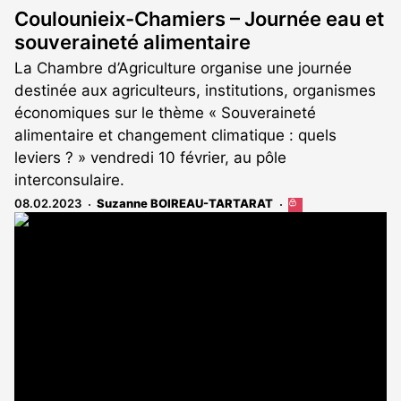
Coulounieix-Chamiers – Journée eau et
souveraineté alimentaire
La Chambre d’Agriculture organise une journée
destinée aux agriculteurs, institutions, organismes
économiques sur le thème « Souveraineté
alimentaire et changement climatique : quels
leviers ? » vendredi 10 février, au pôle
interconsulaire.
08.02.2023
Suzanne BOIREAU-TARTARAT
Cet
article
est
réservé
aux
abonnés