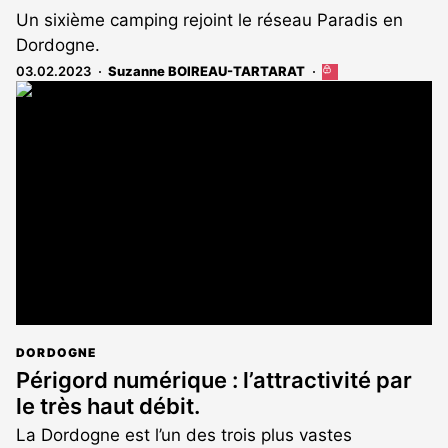
Un sixième camping rejoint le réseau Paradis en
Dordogne.
03.02.2023
Suzanne BOIREAU-TARTARAT
Cet
article
est
réservé
aux
abonnés
DORDOGNE
Périgord numérique : l’attractivité par
le très haut débit.
La Dordogne est l’un des trois plus vastes