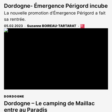
Dordogne- Émergence Périgord incube
La nouvelle promotion d’Émergence Périgord a fait
sa rentrée.
05.02.2023
Suzanne BOIREAU-TARTARAT
Cet
article
est
réservé
aux
abonnés
DORDOGNE
Dordogne – Le camping de Maillac
entre au Paradis