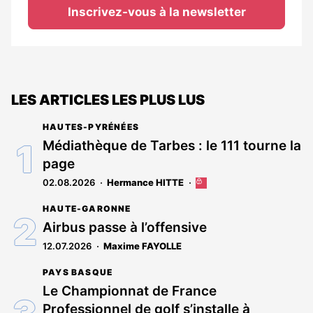
Inscrivez-vous à la newsletter
LES ARTICLES LES PLUS LUS
HAUTES-PYRÉNÉES
Médiathèque de Tarbes : le 111 tourne la
page
02.08.2026
Hermance HITTE
Cet
article
HAUTE-GARONNE
est
réservé
Airbus passe à l’offensive
aux
12.07.2026
Maxime FAYOLLE
abonnés
PAYS BASQUE
Le Championnat de France
Professionnel de golf s’installe à