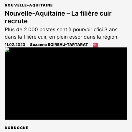
NOUVELLE-AQUITAINE
Nouvelle-Aquitaine – La filière cuir
recrute
Plus de 2 000 postes sont à pourvoir d’ici 3 ans
dans la filière cuir, en plein essor dans la région.
11.02.2023
Suzanne BOIREAU-TARTARAT
Cet
article
est
réservé
aux
abonnés
DORDOGNE