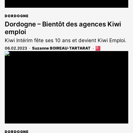
DORDOGNE
Dordogne – Bientôt des agences Kiwi
emploi
Kiwi Intérim fête ses 10 ans et devient Kiwi Emploi.
06.02.2023
Suzanne BOIREAU-TARTARAT
Cet
article
est
réservé
aux
abonnés
DORDOGNE