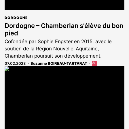
DORDOGNE
Dordogne – Chamberlan s’élève du bon
pied
Cofondée par Sophie Engster en 2015, avec le
soutien de la Région Nouvelle-Aquitaine,
Chamberlan poursuit son développement.
07.02.2023
Suzanne BOIREAU-TARTARAT
Cet
article
est
réservé
aux
abonnés