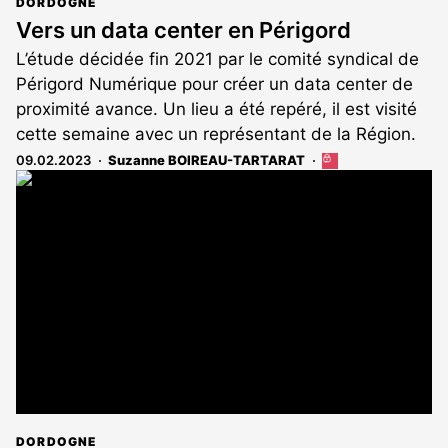
DORDOGNE
Vers un data center en Périgord
L’étude décidée fin 2021 par le comité syndical de
Périgord Numérique pour créer un data center de
proximité avance. Un lieu a été repéré, il est visité
cette semaine avec un représentant de la Région.
09.02.2023
Suzanne BOIREAU-TARTARAT
Cet
article
est
réservé
aux
abonnés
DORDOGNE