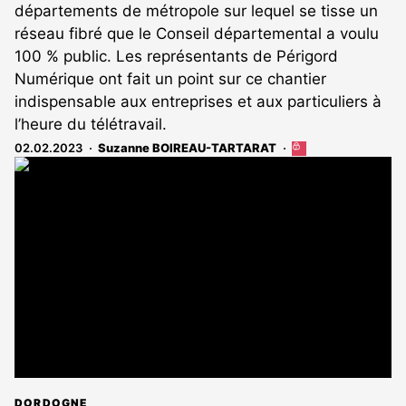
départements de métropole sur lequel se tisse un
réseau fibré que le Conseil départemental a voulu
100 % public. Les représentants de Périgord
Numérique ont fait un point sur ce chantier
indispensable aux entreprises et aux particuliers à
l’heure du télétravail.
02.02.2023
Suzanne BOIREAU-TARTARAT
Cet
article
est
réservé
aux
abonnés
DORDOGNE