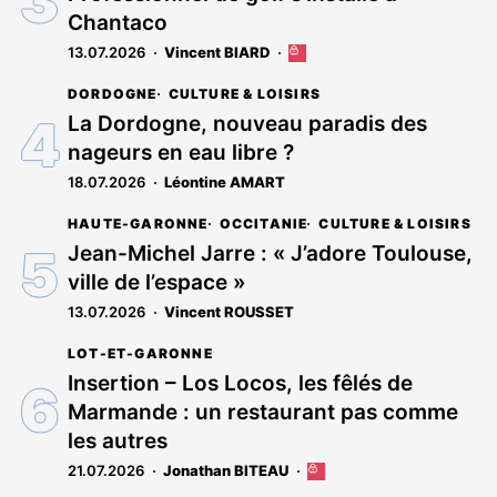
Chantaco
13.07.2026
Vincent BIARD
Cet
article
DORDOGNE
CULTURE & LOISIRS
est
réservé
La Dordogne, nouveau paradis des
aux
nageurs en eau libre ?
abonnés
18.07.2026
Léontine AMART
HAUTE-GARONNE
OCCITANIE
CULTURE & LOISIRS
Jean-Michel Jarre : « J’adore Toulouse,
ville de l’espace »
13.07.2026
Vincent ROUSSET
LOT-ET-GARONNE
Insertion – Los Locos, les fêlés de
Marmande : un restaurant pas comme
les autres
21.07.2026
Jonathan BITEAU
Cet
article