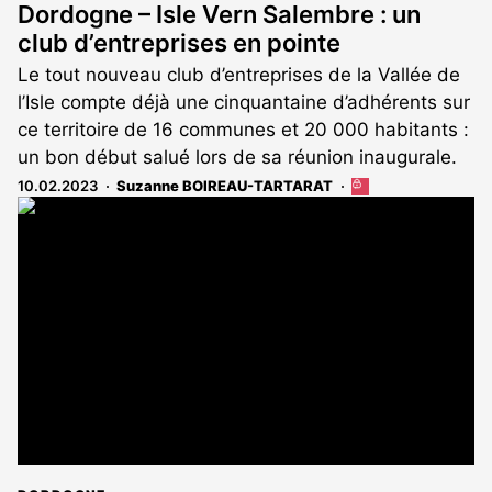
Dordogne – Isle Vern Salembre : un
club d’entreprises en pointe
Le tout nouveau club d’entreprises de la Vallée de
l’Isle compte déjà une cinquantaine d’adhérents sur
ce territoire de 16 communes et 20 000 habitants :
un bon début salué lors de sa réunion inaugurale.
10.02.2023
Suzanne BOIREAU-TARTARAT
Cet
article
est
réservé
aux
abonnés