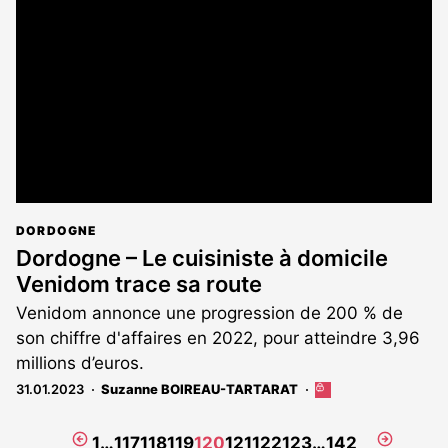
réservé
aux
abonnés
DORDOGNE
Dordogne – Le cuisiniste à domicile
Venidom trace sa route
Venidom annonce une progression de 200 % de
son chiffre d'affaires en 2022, pour atteindre 3,96
millions d’euros.
31.01.2023
Suzanne BOIREAU-TARTARAT
Cet
article
est
Page
Page
1
…
117
118
119
120
121
122
123
…
142
réservé