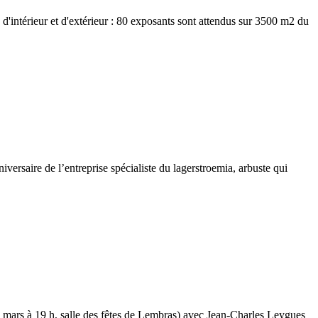
s d'intérieur et d'extérieur : 80 exposants sont attendus sur 3500 m2 du
iversaire de l’entreprise spécialiste du lagerstroemia, arbuste qui
mars à 19 h, salle des fêtes de Lembras) avec Jean-Charles Leygues