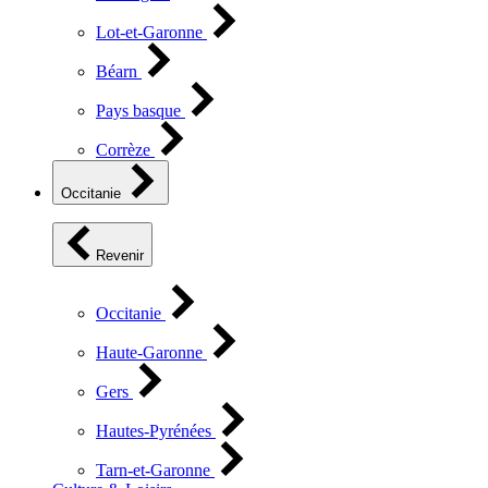
Lot-et-Garonne
Béarn
Pays basque
Corrèze
Occitanie
Revenir
Occitanie
Haute-Garonne
Gers
Hautes-Pyrénées
Tarn-et-Garonne