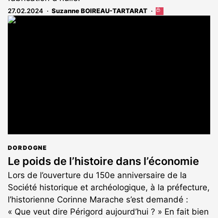
27.02.2024
Suzanne BOIREAU-TARTARAT
Cet
article
est
réservé
aux
abonnés
DORDOGNE
Le poids de l’histoire dans l’économie
Lors de l’ouverture du 150e anniversaire de la
Société historique et archéologique, à la préfecture,
l’historienne Corinne Marache s’est demandé :
« Que veut dire Périgord aujourd’hui ? » En fait bien