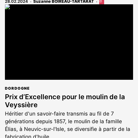
28.02.2024
Suzanne BOIREAU-TARTARAT
Cet
article
est
réservé
aux
abonnés
DORDOGNE
Prix d’Excellence pour le moulin de la
Veyssière
Héritier d'un savoir-faire transmis au fil de 7
générations depuis 1857, le moulin de la famille
Élias, à Neuvic-sur-l'Isle, se diversifie à partir de la
fabrication d'huile.