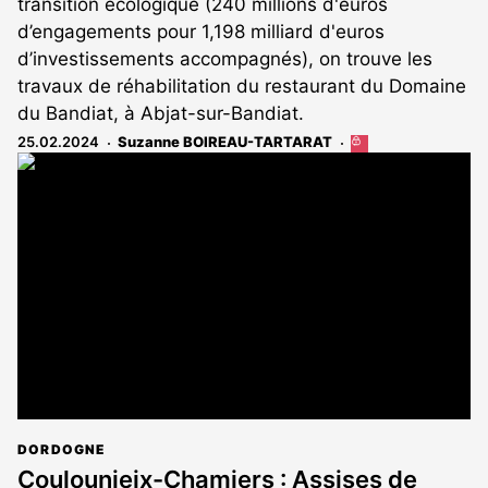
transition écologique (240 millions d'euros
d’engagements pour 1,198 milliard d'euros
d’investissements accompagnés), on trouve les
travaux de réhabilitation du restaurant du Domaine
du Bandiat, à Abjat-sur-Bandiat.
25.02.2024
Suzanne BOIREAU-TARTARAT
Cet
article
est
réservé
aux
abonnés
DORDOGNE
Coulounieix-Chamiers : Assises de