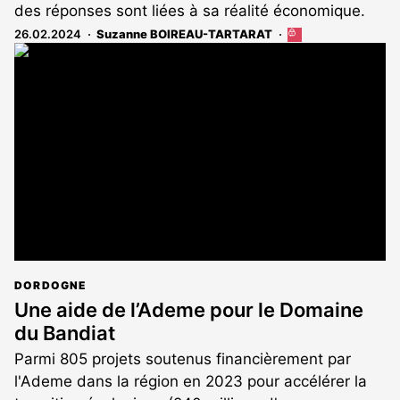
des réponses sont liées à sa réalité économique.
26.02.2024
Suzanne BOIREAU-TARTARAT
Cet
article
est
réservé
aux
abonnés
DORDOGNE
Une aide de l’Ademe pour le Domaine
du Bandiat
Parmi 805 projets soutenus financièrement par
l'Ademe dans la région en 2023 pour accélérer la