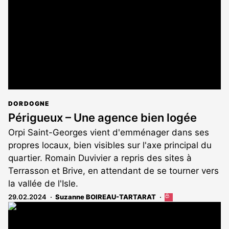
abonnés
DORDOGNE
Périgueux – Une agence bien logée
Orpi Saint-Georges vient d'emménager dans ses
propres locaux, bien visibles sur l'axe principal du
quartier. Romain Duvivier a repris des sites à
Terrasson et Brive, en attendant de se tourner vers
la vallée de l'Isle.
29.02.2024
Suzanne BOIREAU-TARTARAT
Cet
article
est
réservé