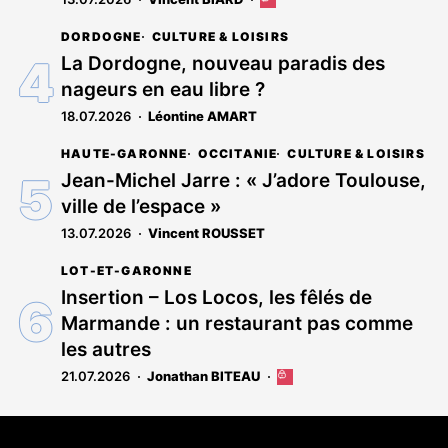
Cet
article
DORDOGNE
CULTURE & LOISIRS
est
réservé
La Dordogne, nouveau paradis des
aux
nageurs en eau libre ?
abonnés
18.07.2026
Léontine AMART
HAUTE-GARONNE
OCCITANIE
CULTURE & LOISIRS
Jean-Michel Jarre : « J’adore Toulouse,
ville de l’espace »
13.07.2026
Vincent ROUSSET
LOT-ET-GARONNE
Insertion – Los Locos, les fêlés de
Marmande : un restaurant pas comme
les autres
21.07.2026
Jonathan BITEAU
Cet
article
est
Coordonnées
réservé