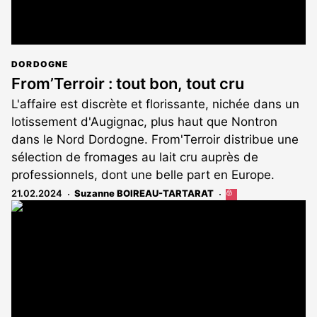
DORDOGNE
From’Terroir : tout bon, tout cru
L'affaire est discrète et florissante, nichée dans un
lotissement d'Augignac, plus haut que Nontron
dans le Nord Dordogne. From'Terroir distribue une
sélection de fromages au lait cru auprès de
professionnels, dont une belle part en Europe.
21.02.2024
Suzanne BOIREAU-TARTARAT
Cet
article
est
réservé
aux
abonnés