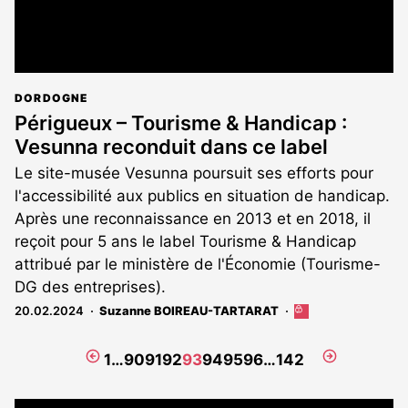
DORDOGNE
Périgueux – Tourisme & Handicap :
Vesunna reconduit dans ce label
Le site-musée Vesunna poursuit ses efforts pour
l'accessibilité aux publics en situation de handicap.
Après une reconnaissance en 2013 et en 2018, il
reçoit pour 5 ans le label Tourisme & Handicap
attribué par le ministère de l'Économie (Tourisme-
DG des entreprises).
20.02.2024
Suzanne BOIREAU-TARTARAT
Cet
article
est
Page
Page
1
…
90
91
92
93
94
95
96
…
142
réservé
précédente
suivante
aux
abonnés