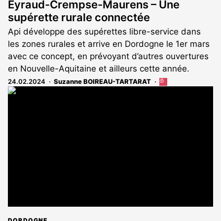
Eyraud-Crempse-Maurens – Une
supérette rurale connectée
Api développe des supérettes libre-service dans
les zones rurales et arrive en Dordogne le 1er mars
avec ce concept, en prévoyant d’autres ouvertures
en Nouvelle-Aquitaine et ailleurs cette année.
24.02.2024
Suzanne BOIREAU-TARTARAT
Cet
article
est
réservé
aux
abonnés
DORDOGNE