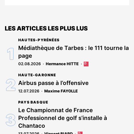
LES ARTICLES LES PLUS LUS
HAUTES-PYRÉNÉES
Médiathèque de Tarbes : le 111 tourne la
page
02.08.2026
Hermance HITTE
Cet
article
HAUTE-GARONNE
est
réservé
Airbus passe à l’offensive
aux
12.07.2026
Maxime FAYOLLE
abonnés
PAYS BASQUE
Le Championnat de France
Professionnel de golf s’installe à
Chantaco
13.07.2026
Vincent BIARD