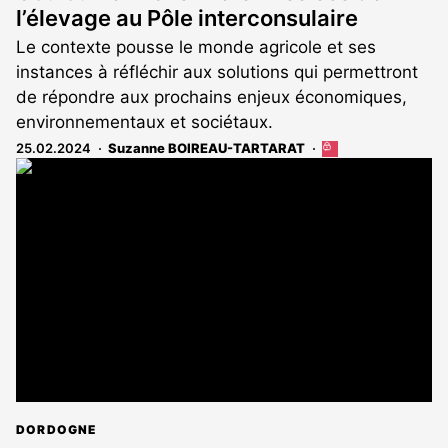
l’élevage au Pôle interconsulaire
Le contexte pousse le monde agricole et ses
instances à réfléchir aux solutions qui permettront
de répondre aux prochains enjeux économiques,
environnementaux et sociétaux.
25.02.2024
Suzanne BOIREAU-TARTARAT
Cet
article
est
réservé
aux
abonnés
DORDOGNE