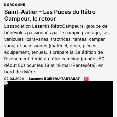
DORDOGNE
Saint-Astier – Les Puces du Rétro
Campeur, le retour
L’association Lezamis RétroCampeurs, groupe de
bénévoles passionnés par le camping vintage, ses
véhicules (caravanes, tractrices, tentes, camper
vans) et accessoires (matériel, déco, pièces,
équipement, tenues…) prépare la 3e édition de
l’événement dédié au rétro camping (années 50-
début 80) pour les 18 et 19 mai (Pentecôte), en
bord de rivière.
02.03.2024
Suzanne BOIREAU-TARTARAT
Cet
article
est
réservé
aux
abonnés