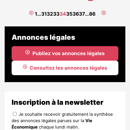
article
est
Page
Page
1
…
31
32
33
34
35
36
37
…
86
réservé
précédente
suivante
aux
abonnés
Annonces légales
Publiez vos annonces légales
Consultez les annonces légales
Inscription à la newsletter
Je souhaite recevoir gratuitement la synthèse
des annonces légales parues sur la
Vie
Économique
chaque lundi matin.