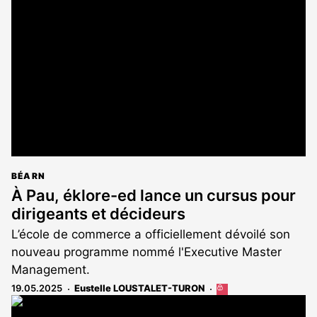
est
réservé
aux
abonnés
BÉARN
À Pau, éklore-ed lance un cursus pour
dirigeants et décideurs
L’école de commerce a officiellement dévoilé son
nouveau programme nommé l'Executive Master
Management.
19.05.2025
Eustelle LOUSTALET-TURON
Cet
article
est