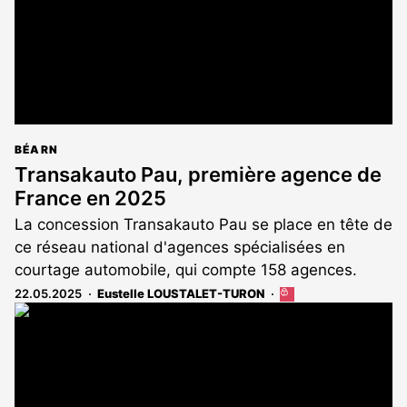
BÉARN
Transakauto Pau, première agence de
France en 2025
La concession Transakauto Pau se place en tête de
ce réseau national d'agences spécialisées en
courtage automobile, qui compte 158 agences.
22.05.2025
Eustelle LOUSTALET-TURON
Cet
article
est
réservé
aux
abonnés