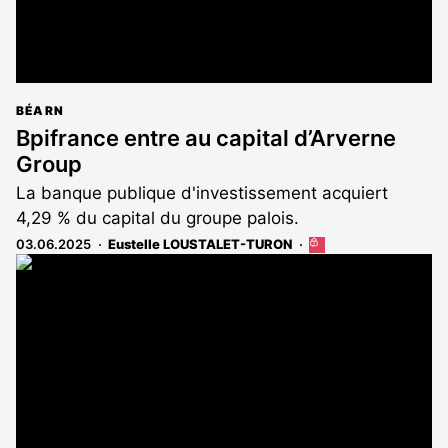
BÉARN
Bpifrance entre au capital d’Arverne
Group
La banque publique d'investissement acquiert
4,29 % du capital du groupe palois.
03.06.2025
Eustelle LOUSTALET-TURON
Cet
article
est
réservé
aux
abonnés