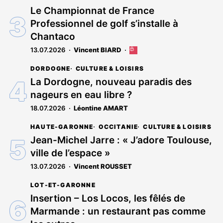
Le Championnat de France
Professionnel de golf s’installe à
Chantaco
13.07.2026
Vincent BIARD
Cet
article
DORDOGNE
CULTURE & LOISIRS
est
réservé
La Dordogne, nouveau paradis des
aux
nageurs en eau libre ?
abonnés
18.07.2026
Léontine AMART
HAUTE-GARONNE
OCCITANIE
CULTURE & LOISIRS
Jean-Michel Jarre : « J’adore Toulouse,
ville de l’espace »
13.07.2026
Vincent ROUSSET
LOT-ET-GARONNE
Insertion – Los Locos, les fêlés de
Marmande : un restaurant pas comme