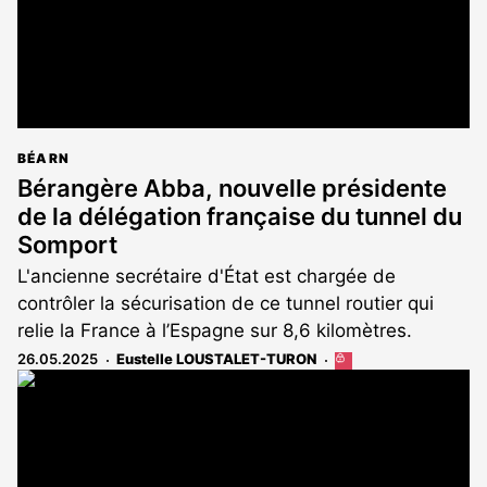
BÉARN
Bérangère Abba, nouvelle présidente
de la délégation française du tunnel du
Somport
L'ancienne secrétaire d'État est chargée de
contrôler la sécurisation de ce tunnel routier qui
relie la France à l’Espagne sur 8,6 kilomètres.
26.05.2025
Eustelle LOUSTALET-TURON
Cet
article
est
réservé
aux
abonnés