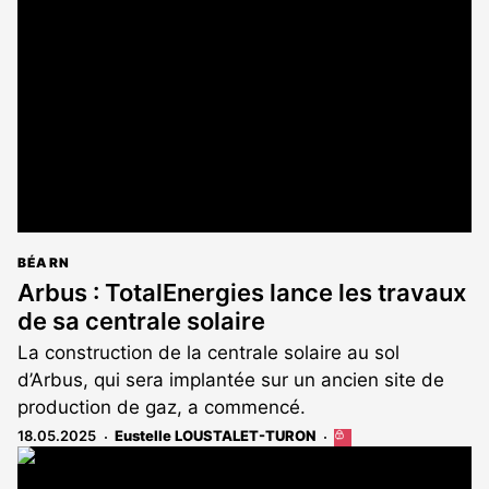
réservé
aux
abonnés
BÉARN
Arbus : TotalEnergies lance les travaux
de sa centrale solaire
La construction de la centrale solaire au sol
d’Arbus, qui sera implantée sur un ancien site de
production de gaz, a commencé.
18.05.2025
Eustelle LOUSTALET-TURON
Cet
article
est