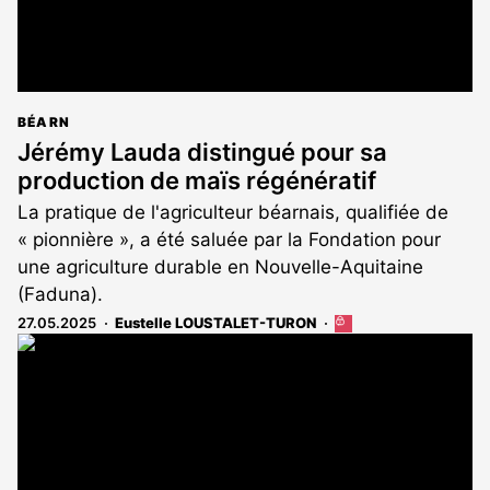
BÉARN
Jérémy Lauda distingué pour sa
production de maïs régénératif
La pratique de l'agriculteur béarnais, qualifiée de
« pionnière », a été saluée par la Fondation pour
une agriculture durable en Nouvelle-Aquitaine
(Faduna).
27.05.2025
Eustelle LOUSTALET-TURON
Cet
article
est
réservé
aux
abonnés