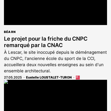
BÉARN
Le projet pour la friche du CNPC
remarqué par la CNAC
À Lescar, le site inoccupé depuis le déménagement
du CNPC, l'ancienne école du sport de la CCI,
accueillera deux nouvelles enseignes au sein d'un
ensemble architectural.
27.05.2025
Eustelle LOUSTALET-TURON
Cet
article
est
réservé
aux
abonnés