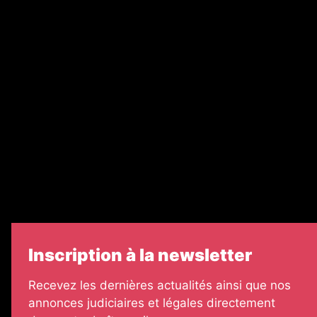
Ventes aux enchères & opportunités
Recrutement
Nos partenaires
Legal Medias
Échos Judiciaires Girondins
7 Jours
Informateur Judiciaire
Les Annonces Landaises
Inscription à la newsletter
Recevez les dernières actualités ainsi que nos
annonces judiciaires et légales directement