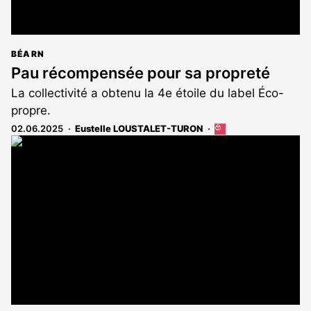
BÉARN
Pau récompensée pour sa propreté
La collectivité a obtenu la 4e étoile du label Éco-
propre.
02.06.2025
Eustelle LOUSTALET-TURON
Cet
article
est
réservé
aux
abonnés