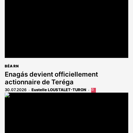
BÉARN
Enagás devient officiellement
actionnaire de Teréga
30.07.2026
Eustelle LOUSTALET-TURON
Cet
article
est
réservé
aux
abonnés