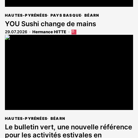
HAUTES-PYRÉNÉES
PAYS BASQUE
BÉARN
YOU Sushi change de mains
29.07.2026
Hermance HITTE
Cet
article
est
réservé
aux
abonnés
HAUTES-PYRÉNÉES
BÉARN
Le bulletin vert, une nouvelle référence
pour les activités estivales en