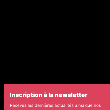
Nos magazines
Ventes aux enchères & opportunités
Recrutement
Nos partenaires
Legal Medias
Échos Judiciaires Girondins
7 Jours
Informateur Judiciaire
Les Annonces Landaises
Inscription à la newsletter
Recevez les dernières actualités ainsi que nos