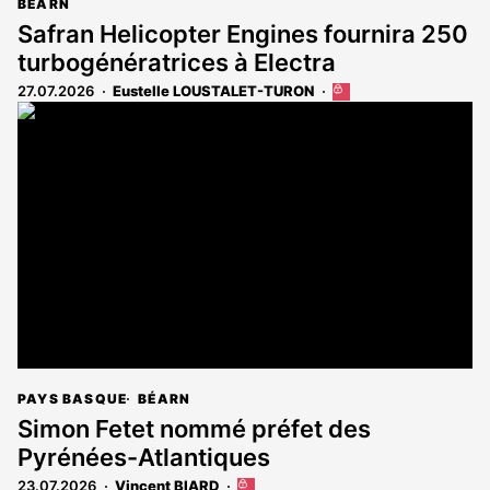
BÉARN
Safran Helicopter Engines fournira 250
turbogénératrices à Electra
27.07.2026
Eustelle LOUSTALET-TURON
Cet
article
est
réservé
aux
abonnés
PAYS BASQUE
BÉARN
Simon Fetet nommé préfet des
Pyrénées-Atlantiques
23.07.2026
Vincent BIARD
Cet