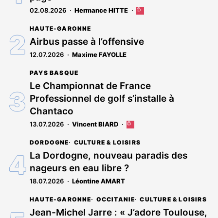
02.08.2026
Hermance HITTE
Cet
article
HAUTE-GARONNE
est
réservé
Airbus passe à l’offensive
aux
12.07.2026
Maxime FAYOLLE
abonnés
PAYS BASQUE
Le Championnat de France
Professionnel de golf s’installe à
Chantaco
13.07.2026
Vincent BIARD
Cet
article
DORDOGNE
CULTURE & LOISIRS
est
réservé
La Dordogne, nouveau paradis des
aux
nageurs en eau libre ?
abonnés
18.07.2026
Léontine AMART
HAUTE-GARONNE
OCCITANIE
CULTURE & LOISIRS
Jean-Michel Jarre : « J’adore Toulouse,