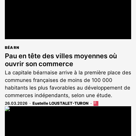
BÉARN
Pau en tête des villes moyennes où
ouvrir son commerce
La capitale béarnaise arrive à la première place des
communes françaises de moins de 100 000
habitants les plus favorables au développement de
commerces indépendants, selon une étude.
26.03.2026
Eustelle LOUSTALET-TURON
Cet
article
est
réservé
aux
abonnés