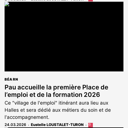
article
est
réservé
aux
abonnés
BÉARN
Pau accueille la première Place de
l’emploi et de la formation 2026
Ce "village de l'emploi" itinérant aura lieu aux
Halles et sera dédié aux métiers du soin et de
l'accompagnement.
24.03.2026
Eustelle LOUSTALET-TURON
Cet