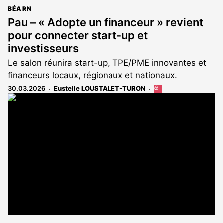
BÉARN
Pau – « Adopte un financeur » revient
pour connecter start-up et
investisseurs
Le salon réunira start-up, TPE/PME innovantes et
financeurs locaux, régionaux et nationaux.
30.03.2026
Eustelle LOUSTALET-TURON
Cet
article
est
réservé
aux
abonnés