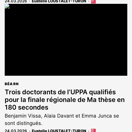
24.03.2026
Eustelle LOUSTALET-TURON
Cet
article
est
réservé
aux
abonnés
BÉARN
Trois doctorants de l’UPPA qualifiés
pour la finale régionale de Ma thèse en
180 secondes
Benjamin Vissa, Alaia Davant et Emma Junca se
sont distingués.
24.03.2026
Eustelle LOUSTALET-TURON
Cet