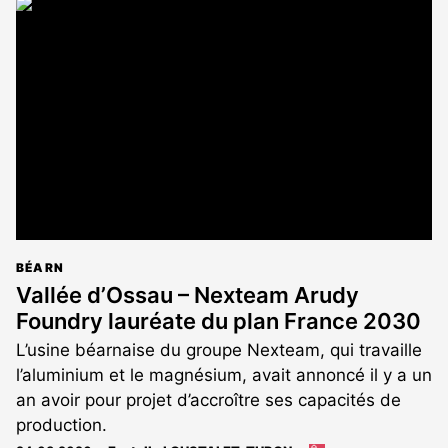
article
est
réservé
aux
abonnés
BÉARN
Vallée d’Ossau – Nexteam Arudy
Foundry lauréate du plan France 2030
L’usine béarnaise du groupe Nexteam, qui travaille
l’aluminium et le magnésium, avait annoncé il y a un
an avoir pour projet d’accroître ses capacités de
production.