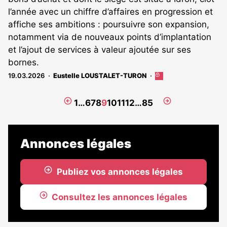
l’année avec un chiffre d’affaires en progression et
affiche ses ambitions : poursuivre son expansion,
notamment via de nouveaux points d’implantation
et l’ajout de services à valeur ajoutée sur ses
bornes.
19.03.2026
Eustelle LOUSTALET-TURON
Cet
article
est
Page
Page
1
…
6
7
8
9
10
11
12
…
85
réservé
précédente
suivante
aux
abonnés
Annonces légales
Publiez vos annonces légales
Consultez les annonces légales