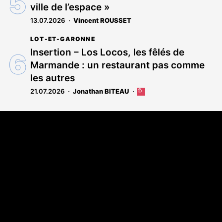
ville de l’espace »
13.07.2026
Vincent ROUSSET
LOT-ET-GARONNE
Insertion – Los Locos, les fêlés de
Marmande : un restaurant pas comme
les autres
21.07.2026
Jonathan BITEAU
Cet
article
est
Coordonnées
réservé
aux
108 rue Fondaudège - CS71900
abonnés
33081 Bordeaux Cedex
Tél. 05 56 81 17 32
A propos