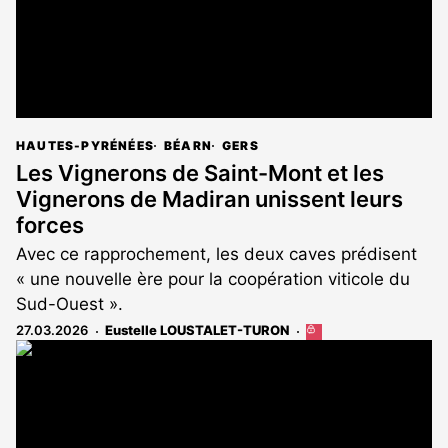
HAUTES-PYRÉNÉES
BÉARN
GERS
Les Vignerons de Saint-Mont et les
Vignerons de Madiran unissent leurs
forces
Avec ce rapprochement, les deux caves prédisent
« une nouvelle ère pour la coopération viticole du
Sud-Ouest ».
27.03.2026
Eustelle LOUSTALET-TURON
Cet
article
est
réservé
aux
abonnés