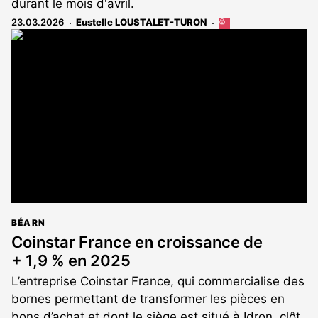
durant le mois d'avril.
23.03.2026
Eustelle LOUSTALET-TURON
Cet
article
est
réservé
aux
abonnés
BÉARN
Coinstar France en croissance de
+ 1,9 % en 2025
L’entreprise Coinstar France, qui commercialise des
bornes permettant de transformer les pièces en
bons d’achat et dont le siège est situé à Idron, clôt