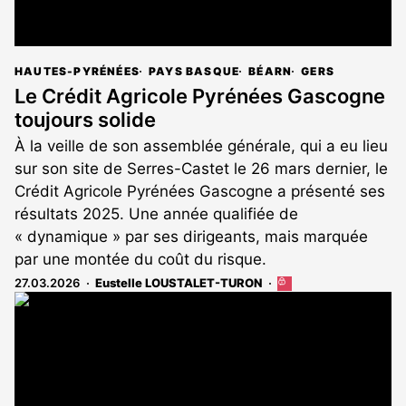
HAUTES-PYRÉNÉES
PAYS BASQUE
BÉARN
GERS
Le Crédit Agricole Pyrénées Gascogne
toujours solide
À la veille de son assemblée générale, qui a eu lieu
sur son site de Serres-Castet le 26 mars dernier, le
Crédit Agricole Pyrénées Gascogne a présenté ses
résultats 2025. Une année qualifiée de
« dynamique » par ses dirigeants, mais marquée
par une montée du coût du risque.
27.03.2026
Eustelle LOUSTALET-TURON
Cet
article
est
réservé
aux
abonnés