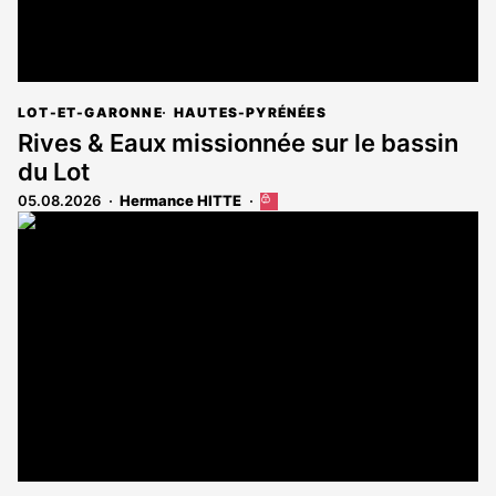
LOT-ET-GARONNE
HAUTES-PYRÉNÉES
Rives & Eaux missionnée sur le bassin
du Lot
05.08.2026
Hermance HITTE
Cet
article
est
réservé
aux
abonnés