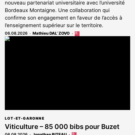
nouveau partenariat universitaire avec l’université
Bordeaux Montaigne. Une collaboration qui
confirme son engagement en faveur de l’accès à
l’enseignement supérieur sur le territoire.
06.08.2026
Mathieu DAL’ ZOVO
Cet
article
est
réservé
aux
abonnés
LOT-ET-GARONNE
Viticulture – 85 000 bibs pour Buzet
06.08.2026
Jonathan BITEAU
Cet