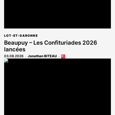
LOT-ET-GARONNE
Beaupuy – Les Confituriades 2026
lancées
03.08.2026
Jonathan BITEAU
Cet
article
est
réservé
aux
abonnés