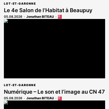
LOT-ET-GARONNE
Le 4e Salon de l’Habitat à Beaupuy
05.08.2026
Jonathan BITEAU
Cet
article
est
réservé
aux
abonnés
LOT-ET-GARONNE
Numérique – Le son et l’image au CN 47
05.08.2026
Jonathan BITEAU
Cet
article
est