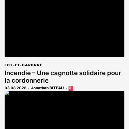
réservé
aux
abonnés
LOT-ET-GARONNE
Incendie – Une cagnotte solidaire pour
la cordonnerie
03.08.2026
Jonathan BITEAU
Cet
article
est
réservé
aux
abonnés