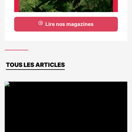
Lire nos magazines
Dernières
TOUS LES ARTICLES
actus