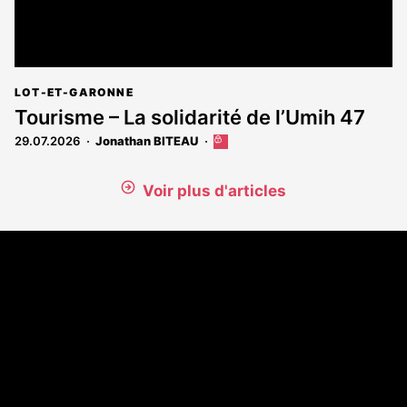
LOT-ET-GARONNE
Tourisme – La solidarité de l’Umih 47
29.07.2026
Jonathan BITEAU
Cet
article
est
Voir plus d'articles
réservé
aux
abonnés
Coordonnées
108 rue Fondaudège - CS71900
33081 Bordeaux Cedex
Tél. 05 56 81 17 32