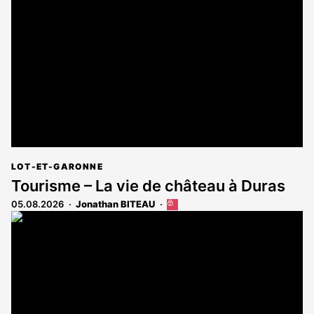
réservé
aux
abonnés
LOT-ET-GARONNE
Tourisme – La vie de château à Duras
05.08.2026
Jonathan BITEAU
Cet
article
est
réservé
aux
abonnés