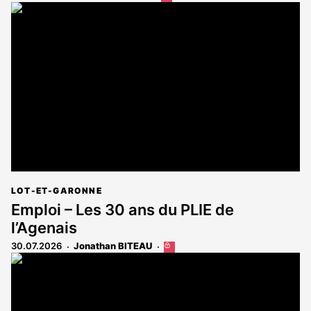
article
est
réservé
aux
abonnés
LOT-ET-GARONNE
Emploi – Les 30 ans du PLIE de
l’Agenais
30.07.2026
Jonathan BITEAU
Cet
article
est
réservé
aux