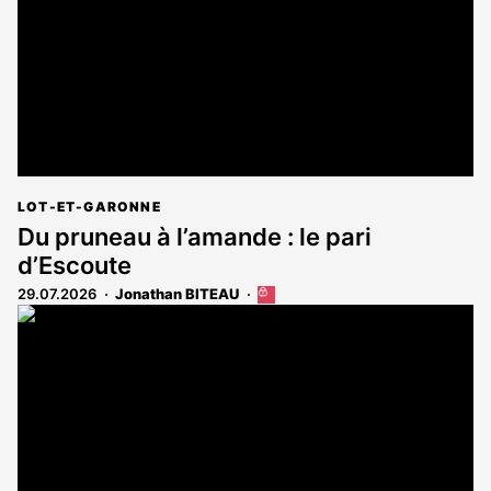
abonnés
LOT-ET-GARONNE
Du pruneau à l’amande : le pari
d’Escoute
29.07.2026
Jonathan BITEAU
Cet
article
est
réservé
aux
abonnés