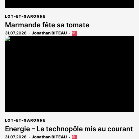
LOT-ET-GARONNE
Marmande fête sa tomate
31.07.2026
Jonathan BITEAU
Cet
article
est
réservé
aux
abonnés
LOT-ET-GARONNE
Energie – Le technopôle mis au courant
31.07.2026
Jonathan BITEAU
Cet