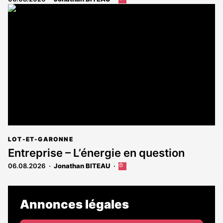
article
est
réservé
aux
abonnés
LOT-ET-GARONNE
Entreprise – L’énergie en question
06.08.2026
Jonathan BITEAU
Cet
article
est
réservé
Annonces légales
aux
abonnés