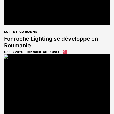
LOT-ET-GARONNE
Fonroche Lighting se développe en
Roumanie
05.08.2026
Mathieu DAL’ ZOVO
Cet
article
est
réservé
aux
abonnés