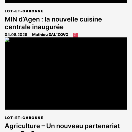
LOT-ET-GARONNE
MIN d’Agen : la nouvelle cuisine
centrale inaugurée
04.08.2026
Mathieu DAL’ ZOVO
Cet
article
est
réservé
aux
abonnés
LOT-ET-GARONNE
Agriculture – Un nouveau partenariat