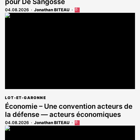
pour De Sangosse
04.08.2026
Jonathan BITEAU
Cet
article
est
réservé
aux
abonnés
LOT-ET-GARONNE
Économie – Une convention acteurs de
la défense — acteurs économiques
04.08.2026
Jonathan BITEAU
Cet
article
est