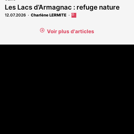
Les Lacs d’Armagnac : refuge nature
12.07.2026
Charlène LERMITE
Cet
article
est
Voir plus d'articles
réservé
aux
abonnés
Coordonnées
108 rue Fondaudège - CS71900
33081 Bordeaux Cedex
Tél. 05 56 81 17 32
A propos
Qui sommes-nous
Contact