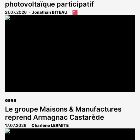
photovoltaïque participatif
21.07.2026
Jonathan BITEAU
Cet
article
est
réservé
aux
abonnés
GERS
Le groupe Maisons & Manufactures
reprend Armagnac Castarède
17.07.2026
Charlène LERMITE