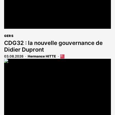
GERS
CDG32 : la nouvelle gouvernance de
Didier Dupront
03.08.2026
Hermance HITTE
Cet
article
est
réservé
aux
abonnés