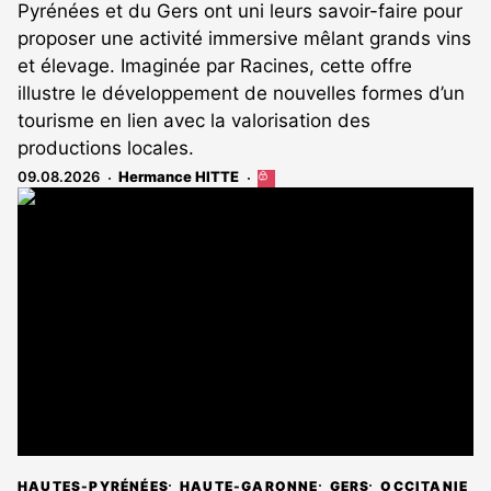
Pyrénées et du Gers ont uni leurs savoir-faire pour
proposer une activité immersive mêlant grands vins
et élevage. Imaginée par Racines, cette offre
illustre le développement de nouvelles formes d’un
tourisme en lien avec la valorisation des
productions locales.
09.08.2026
Hermance HITTE
Cet
article
est
réservé
aux
abonnés
HAUTES-PYRÉNÉES
HAUTE-GARONNE
GERS
OCCITANIE