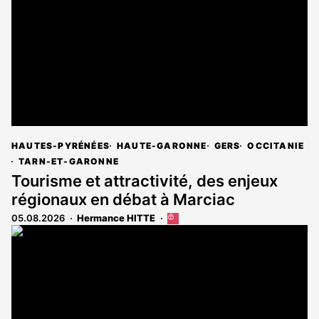
HAUTES-PYRÉNÉES
HAUTE-GARONNE
GERS
OCCITANIE
TARN-ET-GARONNE
Tourisme et attractivité, des enjeux
régionaux en débat à Marciac
05.08.2026
Hermance HITTE
Cet
article
est
réservé
aux
abonnés