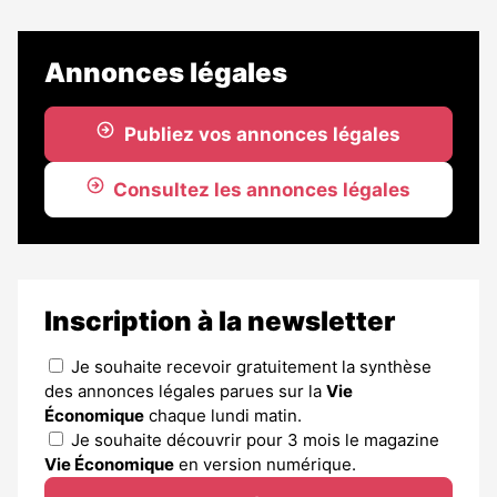
article
est
réservé
Annonces légales
aux
abonnés
Publiez vos annonces légales
Consultez les annonces légales
Inscription à la newsletter
Je souhaite recevoir gratuitement la synthèse
des annonces légales parues sur la
Vie
Économique
chaque lundi matin.
Je souhaite découvrir pour 3 mois le magazine
Vie Économique
en version numérique.