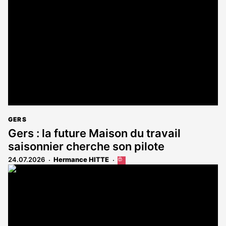
réservé
aux
abonnés
GERS
Gers : la future Maison du travail
saisonnier cherche son pilote
24.07.2026
Hermance HITTE
Cet
article
est
réservé
aux
abonnés