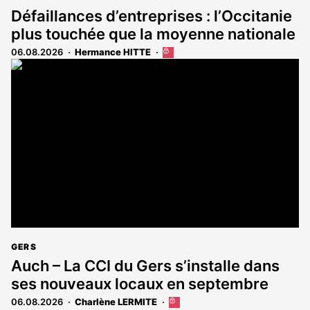
Défaillances d’entreprises : l’Occitanie
plus touchée que la moyenne nationale
06.08.2026
Hermance HITTE
Cet
article
est
réservé
aux
abonnés
GERS
Auch – La CCI du Gers s’installe dans
ses nouveaux locaux en septembre
06.08.2026
Charlène LERMITE
Cet