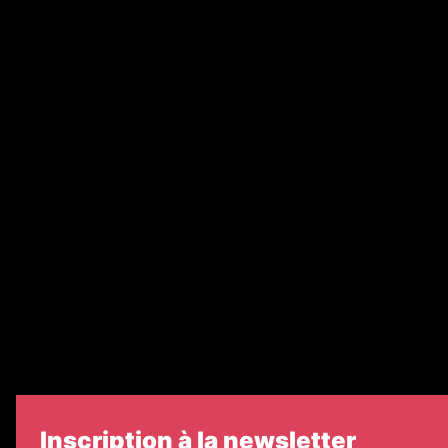
Annonces légales
Abonnement
Nos magazines
Ventes aux enchères & opportunités
Recrutement
Nos partenaires
Legal Medias
Échos Judiciaires Girondins
7 Jours
Informateur Judiciaire
Les Annonces Landaises
Inscription à la newsletter