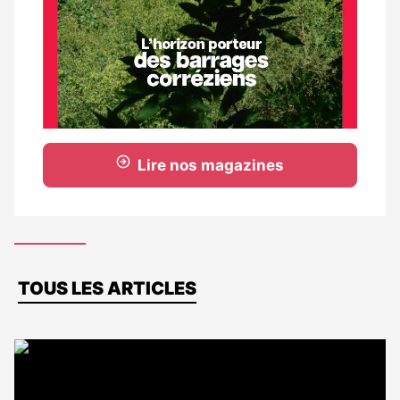
Lire nos magazines
Dernières
TOUS LES ARTICLES
actus