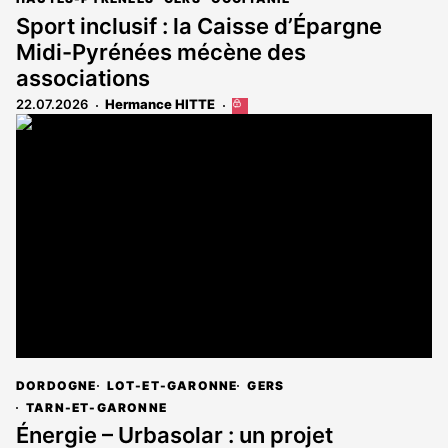
Sport inclusif : la Caisse d’Épargne
Midi-Pyrénées mécène des
associations
22.07.2026
Hermance HITTE
Cet
article
est
réservé
aux
abonnés
DORDOGNE
LOT-ET-GARONNE
GERS
TARN-ET-GARONNE
Énergie – Urbasolar : un projet