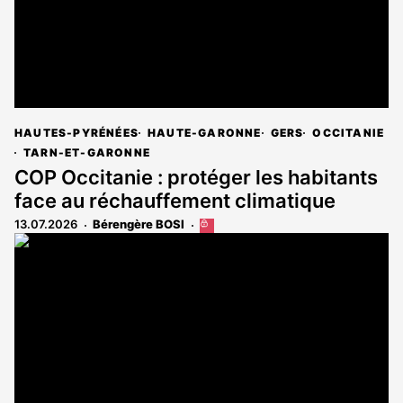
HAUTES-PYRÉNÉES
HAUTE-GARONNE
GERS
OCCITANIE
TARN-ET-GARONNE
COP Occitanie : protéger les habitants
face au réchauffement climatique
13.07.2026
Bérengère BOSI
Cet
article
est
réservé
aux
abonnés