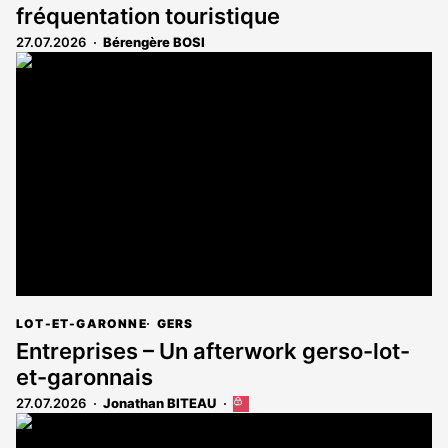
fréquentation touristique
27.07.2026
Bérengère BOSI
LOT-ET-GARONNE
GERS
Entreprises – Un afterwork gerso-lot-
et-garonnais
27.07.2026
Jonathan BITEAU
Cet
article
est