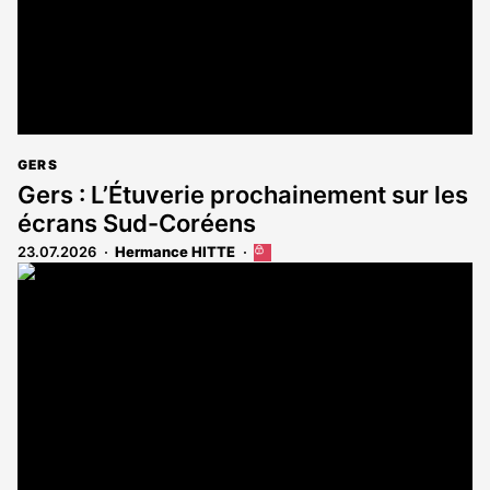
GERS
Gers : L’Étuverie prochainement sur les
écrans Sud-Coréens
23.07.2026
Hermance HITTE
Cet
article
est
réservé
aux
abonnés